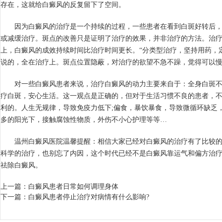
存在，这就给白癜风的反复留下了空间。
因为白癜风的治疗是一个持续的过程，一些患者在看到白斑好转后，
或减缓治疗。斑点的改善只是证明了治疗的效果，并非治疗的方法。治
上，白癜风的成效持续时间比治疗时间更长。“分类型治疗，坚持用药，
说的，全在治疗上。斑点位置隐蔽，对治疗的欲望不急不躁，觉得可以
对一些白癜风患者来说，治疗白癜风的动力主要来自于：全身白斑不
疗白斑，安心生活。这一观点是正确的，但对于生活习惯不良的患者，
利的。人生无规律，导致免疫力低下;偏食，暴饮暴食，导致微循环缺乏
多的阳光下，接触腐蚀性物质，外伤不小心护理等等…
温州白癜风医院温馨提醒：相信大家已经对白癜风的治疗有了比较的
科学的治疗，也别忘了内因，这个时代已经不是白癜风靠运气和偏方治
祛除白癜风。
上一篇：
白癜风患者日常如何调理身体
下一篇：
白癜风患者停止治疗对病情有什么影响?