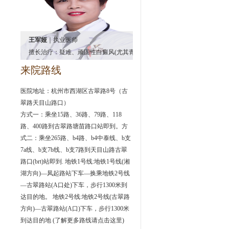
王军娅
｜执业医师
擅长治疗：疑难、顽固性白癜风(尤其青少
年、儿童患者群体)
来院路线
医院地址：杭州市西湖区古翠路8号（古
翠路天目山路口）
方式一：乘坐15路、36路、79路、118
路、400路到古翠路塘苗路口站即到。方
式二：乘坐265路、b4路、b4中泰线、b支
7a线、b支7b线、b支7路到天目山路古翠
路口(brt)站即到. 地铁1号线:地铁1号线(湘
湖方向)—凤起路站下车—换乘地铁2号线
—古翠路站(A口处)下车，步行1300米到
达目的地。 地铁2号线:地铁2号线(古翠路
方向)—古翠路站(A口)下车，步行1300米
到达目的地
(了解更多路线请点击这里)